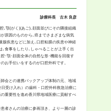
診療科長 古木 良彦
､顎(がく)(あご)､顔面並びにその隣接組織
が原因のものから､癌までさまざまな病気
液腺疾患などに加え､口腔粘膜の疾患や神経
は､食事をしたり､しゃべることが上手く出
腔･顎･顔面全体の自然な形･機能を回復す
そのお手伝いをするのが口腔外科です。
師会との連携バックアップ体制の元、地域
終日受け入れ）の歯科・口腔外科救急治療に
築の重要性を進め香川県地域医療に貢献すべ
患者さんの治療に参画頂き、より一層の診