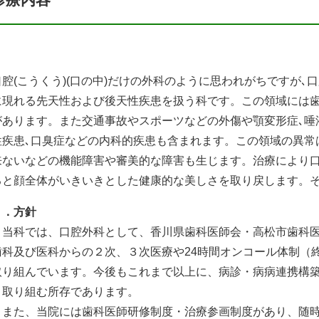
口腔(こうくう)(口の中)だけの外科のように思われがちですが､口腔
に現れる先天性および後天性疾患を扱う科です。この領域には歯
があります。また交通事故やスポーツなどの外傷や顎変形症､唾
性疾患､口臭症などの内科的疾患も含まれます。この領域の異常
来ないなどの機能障害や審美的な障害も生じます。治療により口
ると顔全体がいきいきとした健康的な美しさを取り戻します。
１．方針
当科では、口腔外科として、香川県歯科医師会・高松市歯科医
歯科及び医科からの２次、３次医療や24時間オンコール体制（
取り組んでいます。今後もこれまで以上に、病診・病病連携構
く取り組む所存であります。
また、当院には歯科医師研修制度・治療参画制度があり、随時