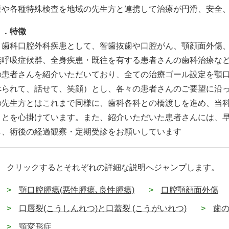
療や各種特殊検査を地域の先生方と連携して治療が円滑、安全
２．特徴
歯科口腔外科疾患として、智歯抜歯や口腔がん、顎顔面外傷、
無呼吸症候群、全身疾患・既往を有する患者さんの歯科治療な
の患者さんを紹介いただいており、全ての治療ゴール設定を顎
べられて、話せて、笑顔）とし、各々の患者さんのご要望に沿
の先生方とはこれまで同様に、歯科各科との橋渡しを進め、当
ことを心掛けています。また、紹介いただいた患者さんには、
し、術後の経過観察・定期受診をお願いしています
クリックするとそれぞれの詳細な説明へジャンプします。
顎口腔腫瘍(悪性腫瘍､良性腫瘍)
口腔顎顔面外傷
口唇裂(こうしんれつ)と口蓋裂 (こうがいれつ)
歯の
顎変形症