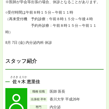
※医師が学会等出張の場合、休診となることがあります。
○受付時間は午前８時１５分～午前１１時
（再来受付機 予約診療：午前８時１５分～午後４時
予約外診療：午前８時１５分～午前１１
時）
8月 7日 (金) 内分泌内科 休診
スタッフ紹介
ささき えりか
佐々木 恵里佳
医師 医長
職種 役職
香川大学 平成26年
出身校 卒年
内分泌
専門