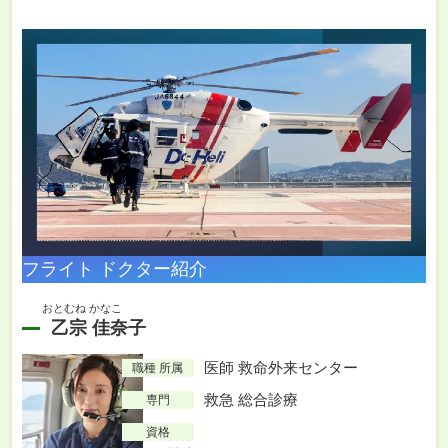
フライト ドクター紹介
おとむね かなこ
乙宗 佳奈子
医師 救命外来センター
職種 所属
救急 総合診療
専門
資格