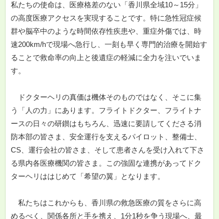
私たちの使命は、医療格差のない「香川県全域10～15分」
の高度医療アクセスを実現することです。特に急性冠症候
群や脳卒中のような時間依存性疾患や、重症外傷では、時
速200km/hで現場へ急行し、一刻も早く専門的治療を開始す
ることで救命率の向上と後遺症の軽減に全力を注いでいま
す。
ドクターヘリの真価は機体そのものではなく、そこに集
う「人の力」にあります。フライトドクター、フライトナ
ースの日々の研鑚はもちろん、迅速に要請してくださる消
防本部の皆さま、安全運行を支えるパイロット、整備士、
CS、運行会社の皆さま、そして患者さんを受け入れて下さ
る県内各医療機関の皆さま。この強固な連携があってドク
ターヘリははじめて「希望の翼」となります。
私たちはこれからも、香川県の救急医療の質をさらに高
めるべく、関係各所と手を携え、1分1秒を争う現場へ、最