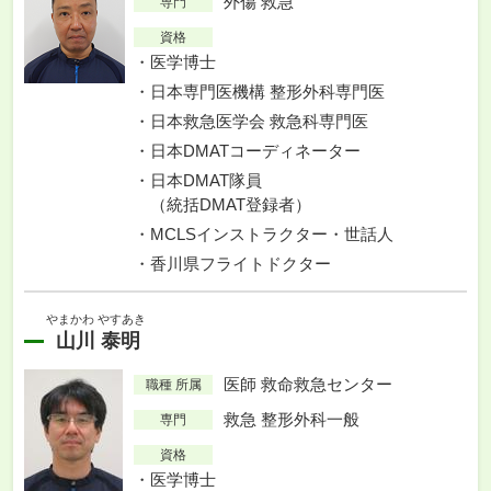
外傷 救急
専門
資格
医学博士
日本専門医機構 整形外科専門医
日本救急医学会 救急科専門医
日本DMATコーディネーター
日本DMAT隊員
（統括DMAT登録者）
MCLSインストラクター・世話人
香川県フライトドクター
やまかわ やすあき
山川 泰明
医師 救命救急センター
職種 所属
救急 整形外科一般
専門
資格
医学博士