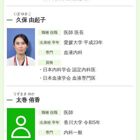
くぼ ゆきこ
久保 由起子
医師 医長
職種 役職
愛媛大学 平成23年
出身校 卒年
血液内科
専門
資格
日本内科学会 認定内科医
日本血液学会 血液専門医
うずまき ゆか
太巻 侑香
医師
職種 役職
香川大学 令和5年
出身校 卒年
内科一般
専門