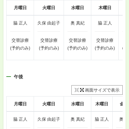
月曜日
火曜日
水曜日
木曜日
脇 正人
久保 由起子
奥 真紀
脇 正人
奥
交替診療
交替診療
交替診療
交替診療
交
(予約のみ)
(予約のみ)
(予約のみ)
(予約のみ)
(予
午後
画面サイズで表示
月曜日
火曜日
水曜日
木曜日
金曜
脇 正人
久保 由起子
奥 真紀
脇 正人
奥 