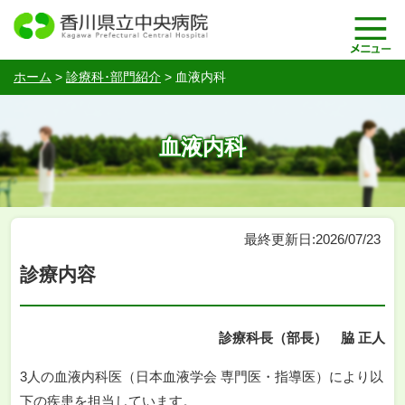
ホーム
>
診療科･部門紹介
>
血液内科
血液内科
最終更新日:2026/07/23
診療内容
診療科長（部長） 脇 正人
3人の血液内科医（日本血液学会 専門医・指導医）により以
下の疾患を担当しています。