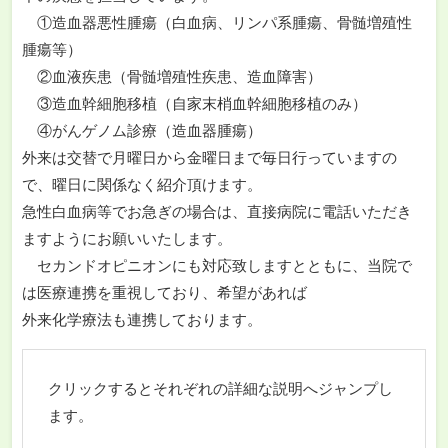
①造血器悪性腫瘍（白血病、リンパ系腫瘍、骨髄増殖性
腫瘍等）
②血液疾患（骨髄増殖性疾患、造血障害）
③造血幹細胞移植（自家末梢血幹細胞移植のみ）
④がんゲノム診療（造血器腫瘍）
外来は交替で月曜日から金曜日まで毎日行っていますの
で、曜日に関係なく紹介頂けます。
急性白血病等でお急ぎの場合は、直接病院に電話いただき
ますようにお願いいたします。
セカンドオピニオンにも対応致しますとともに、当院で
は医療連携を重視しており、希望があれば
外来化学療法も連携しております。
クリックするとそれぞれの詳細な説明へジャンプし
ます。