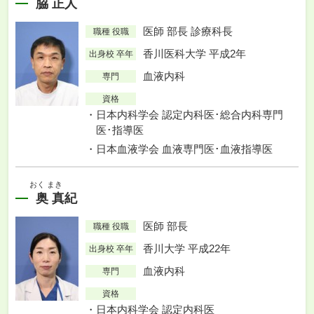
脇 正人
医師 部長 診療科長
職種 役職
香川医科大学 平成2年
出身校 卒年
血液内科
専門
資格
日本内科学会 認定内科医･総合内科専門
医･指導医
日本血液学会 血液専門医･血液指導医
おく まき
奥 真紀
医師 部長
職種 役職
香川大学 平成22年
出身校 卒年
血液内科
専門
資格
日本内科学会 認定内科医