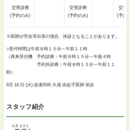
交替診療
交替診療
交替
(予約のみ)
(予約のみ)
(予約
※医師が学会等出張の場合、休診となることがあります。
○受付時間は午前８時１５分～午前１１時
（再来受付機 予約診療：午前８時１５分～午後４時
予約外診療：午前８時１５分～午前１１
時）
8月 18 日 (火) 血液内科 久保 由起子医師 休診
スタッフ紹介
わき まさと