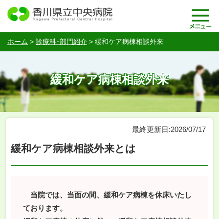
ホーム
>
診療科･部門紹介
>
緩和ケア病棟相談外来
緩和ケア病棟相談外来
最終更新日:2026/07/17
緩和ケア病棟相談外来とは
当院では、当面の間、緩和ケア病棟を休床いたし
ております。