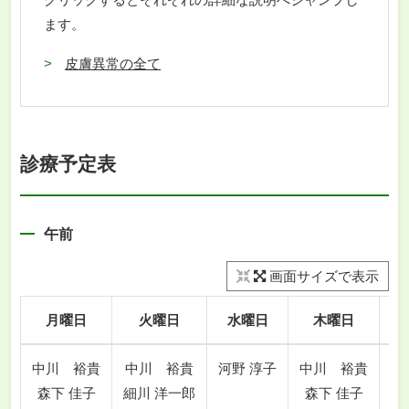
ます。
皮膚異常の全て
診療予定表
午前
画面サイズで表示
月曜日
火曜日
水曜日
木曜日
中川 裕貴
中川 裕貴
河野 淳子
中川 裕貴
中
森下 佳子
細川 洋一郎
森下 佳子
河