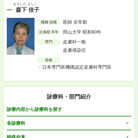
もりした よしこ
森下 佳子
医師 非常勤
職種 役職
岡山大学 昭和60年
出身校 卒年
皮膚科一般
専門
皮膚感染症
資格
日本専門医機構認定皮膚科専門医
診療科・部門紹介
診療内容から診療科を探す
各診療科
特殊外来