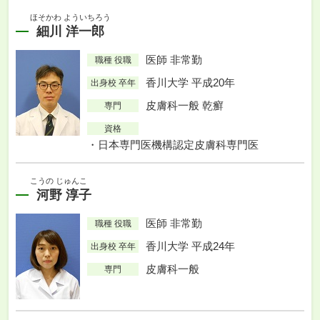
ほそかわ よういちろう
細川 洋一郎
医師 非常勤
職種 役職
香川大学 平成20年
出身校 卒年
皮膚科一般 乾癬
専門
資格
日本専門医機構認定皮膚科専門医
こうの じゅんこ
河野 淳子
医師 非常勤
職種 役職
香川大学 平成24年
出身校 卒年
皮膚科一般
専門