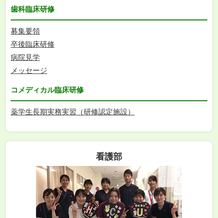
歯科臨床研修
募集要領
卒後臨床研修
病院見学
メッセージ
コメディカル臨床研修
薬学生長期実務実習（研修認定施設）
看護部