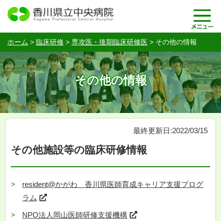
ホーム
>
臨床研修
>
専攻医・後期臨床研修医
>
その他の情報
その他の情報
最終更新日:2022/03/15
その他施設等の臨床研修情報
resident@かがわ 香川県医師育成キャリア支援プログ
ラム
NPO法人岡山医師研修支援機構