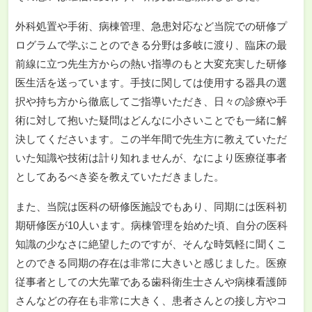
外科処置や手術、病棟管理、急患対応など当院での研修プ
ログラムで学ぶことのできる分野は多岐に渡り、臨床の最
前線に立つ先生方からの熱い指導のもと大変充実した研修
医生活を送っています。手技に関しては使用する器具の選
択や持ち方から徹底してご指導いただき、日々の診療や手
術に対して抱いた疑問はどんなに小さいことでも一緒に解
決してくださいます。この半年間で先生方に教えていただ
いた知識や技術は計り知れませんが、なにより医療従事者
としてあるべき姿を教えていただきました。
また、当院は医科の研修医施設でもあり、同期には医科初
期研修医が10人います。病棟管理を始めた頃、自分の医科
知識の少なさに絶望したのですが、そんな時気軽に聞くこ
とのできる同期の存在は非常に大きいと感じました。医療
従事者としての大先輩である歯科衛生士さんや病棟看護師
さんなどの存在も非常に大きく、患者さんとの接し方やコ