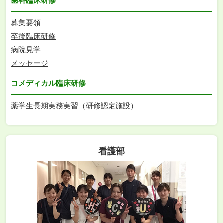
歯科臨床研修
募集要領
卒後臨床研修
病院見学
メッセージ
コメディカル臨床研修
薬学生長期実務実習（研修認定施設）
看護部