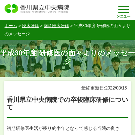
ホーム
>
臨床研修
>
歯科臨床研修
>
平成30年度 研修医の面々より
のメッセージ
平成30年度 研修医の面々よりのメッセー
ジ
最終更新日:2022/03/15
香川県立中央病院での卒後臨床研修につい
て
初期研修医生活が残り約半年となって感じる当院の良さ