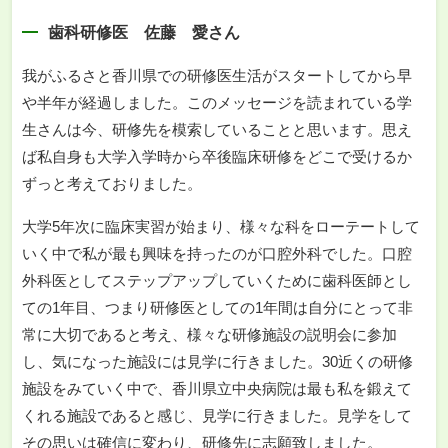
歯科研修医 佐藤 愛さん
我がふるさと香川県での研修医生活がスタートしてから早
や半年が経過しました。このメッセージを読まれている学
生さんは今、研修先を模索していることと思います。思え
ば私自身も大学入学時から卒後臨床研修をどこで受けるか
ずっと考えておりました。
大学5年次に臨床実習が始まり、様々な科をローテートして
いく中で私が最も興味を持ったのが口腔外科でした。口腔
外科医としてステップアップしていくために歯科医師とし
ての1年目、つまり研修医としての1年間は自分にとって非
常に大切であると考え、様々な研修施設の説明会に参加
し、気になった施設には見学に行きました。30近くの研修
施設をみていく中で、香川県立中央病院は最も私を鍛えて
くれる施設であると感じ、見学に行きました。見学をして
その思いは確信に変わり、研修先に志願致しました。