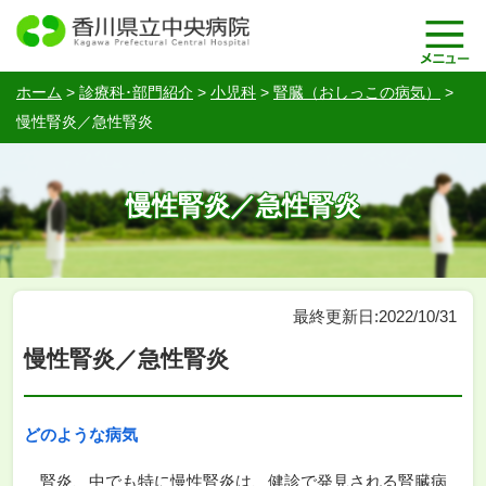
ホーム
>
診療科･部門紹介
>
小児科
>
腎臓（おしっこの病気）
>
慢性腎炎／急性腎炎
慢性腎炎／急性腎炎
最終更新日:2022/10/31
慢性腎炎／急性腎炎
どのような病気
腎炎、中でも特に慢性腎炎は、健診で発見される腎臓病