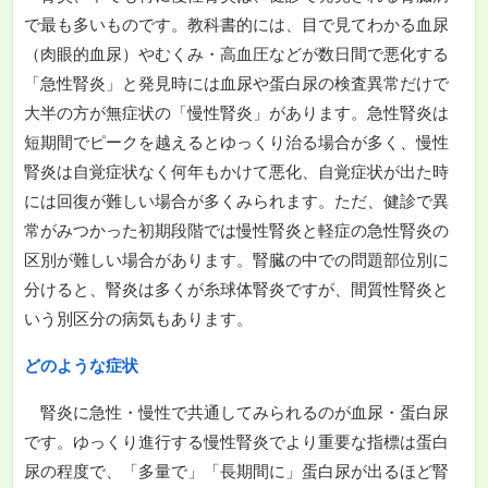
で最も多いものです。教科書的には、目で見てわかる血尿
（肉眼的血尿）やむくみ・高血圧などが数日間で悪化する
「急性腎炎」と発見時には血尿や蛋白尿の検査異常だけで
大半の方が無症状の「慢性腎炎」があります。急性腎炎は
短期間でピークを越えるとゆっくり治る場合が多く、慢性
腎炎は自覚症状なく何年もかけて悪化、自覚症状が出た時
には回復が難しい場合が多くみられます。ただ、健診で異
常がみつかった初期段階では慢性腎炎と軽症の急性腎炎の
区別が難しい場合があります。腎臓の中での問題部位別に
分けると、腎炎は多くが糸球体腎炎ですが、間質性腎炎と
いう別区分の病気もあります。
どのような症状
腎炎に急性・慢性で共通してみられるのが血尿・蛋白尿
です。ゆっくり進行する慢性腎炎でより重要な指標は蛋白
尿の程度で、「多量で」「長期間に」蛋白尿が出るほど腎