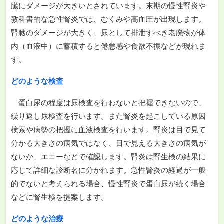
臓にダメージが大きいとされています。末期の慢性腎炎や
教科書的な急性腎炎では、むくみや高血圧が出現します。
腎臓のダメージが大きく、尿として排泄すべき老廃物が体
内（血液中）に蓄積すると倦怠感や食欲不振などが現れま
す。
どのような検査
蛋白尿の程度は尿検査を行わないと把握できないので、
繰り返し尿検査を行います。また腎炎を起こしている原因
検索や病勢の把握に血液検査を行います。腎炎は目で見て
分かる大きさの病気ではなく、目で見える大きさの病気が
ないか、エコーなどで確認します。腎炎は
腎生検
の結果に
応じて詳細な診断名に分かれます。急性腎炎の経過が一般
的でないと考えられる場合、慢性腎炎で蛋白尿が続く場合
などに腎生検を提案します。
どのような治療