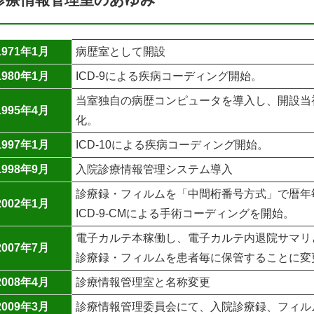
1971年1月
病歴室として開設
1980年1月
ICD-9による疾病コーディング開始。
当室独自の病歴コンピュータを導入し、開設当
1995年4月
化。
1997年1月
ICD-10による疾病コーディング開始。
1998年9月
入院診療情報管理システム導入
診療録・フィルムを「中間桁番号方式」で暦年
2002年1月
ICD-9-CMによる手術コーディングを開始。
電子カルテ本稼働し、電子カルテ内退院サマリ
2007年7月
診療録・フィルムを患者毎に保管することに変
2008年4月
診療情報管理室と名称変更
2009年3月
診療情報管理委員会にて、入院診療録、フィル