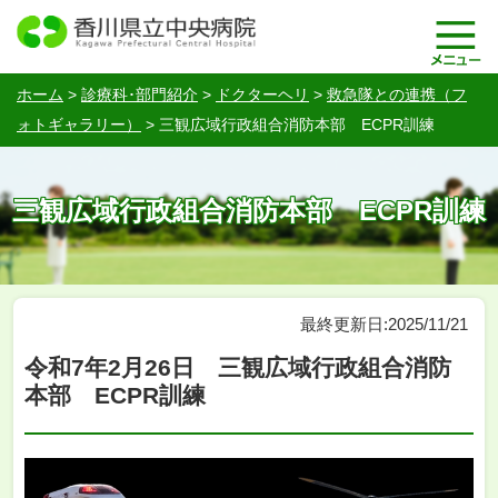
ホーム
>
診療科･部門紹介
>
ドクターヘリ
>
救急隊との連携（フ
ォトギャラリー）
>
三観広域行政組合消防本部 ECPR訓練
三観広域行政組合消防本部 ECPR訓練
最終更新日:2025/11/21
令和7年2月26日 三観広域行政組合消防
本部 ECPR訓練