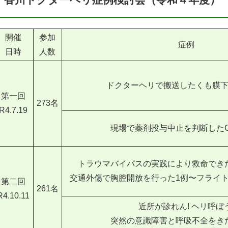
開催
参加
症例
日時
人数
ドクターヘリで搬送したくも膜下
第一回
273名
R4.7.19
現場で薬剤投与中止を判断したC
トラウマバイパスの実践により救命でき
交通外傷で胸腔開放を行った1例〜フライ
第二回
261名
R4.10.11
近所が診れん! ヘリ呼ぼう
突然の意識障害と呼吸不全をき