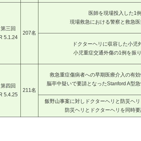
医師を現場投入した1
現場救急における警察と救急医
第三回
207名
R 5.1.24
ドクターヘリに収容した小児
小児重症交通外傷の1例を振
救急重症傷病者への早期医療介入の有効
脳卒中疑いで要請となったStanford A
第四回
211名
R 5.4.25
飯野山事案に対しドクターヘリと防災ヘリ
防災ヘリとドクターヘリを同時要