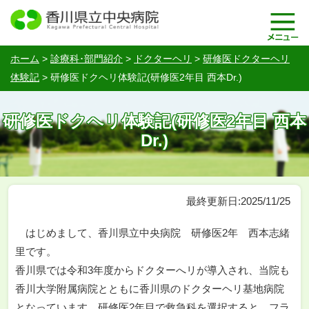
ホーム
>
診療科･部門紹介
>
ドクターヘリ
>
研修医ドクターヘリ
体験記
>
研修医ドクヘリ体験記(研修医2年目 西本Dr.)
研修医ドクヘリ体験記(研修医2年目 西本
Dr.)
最終更新日:2025/11/25
はじめまして、香川県立中央病院 研修医2年 西本志緒
里です。
香川県では令和3年度からドクターへリが導入され、当院も
香川大学附属病院とともに香川県のドクターヘリ基地病院
となっています。研修医2年目で救急科を選択すると、フラ