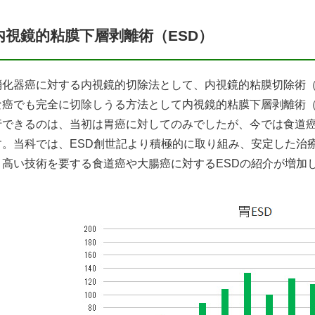
内視鏡的粘膜下層剥離術（ESD）
消化器癌に対する内視鏡的切除法として、内視鏡的粘膜切除術（
な癌でも完全に切除しうる方法として内視鏡的粘膜下層剥離術（
行できるのは、当初は胃癌に対してのみでしたが、今では食道
す。当科では、ESD創世記より積極的に取り組み、安定した治
り高い技術を要する食道癌や大腸癌に対するESDの紹介が増加