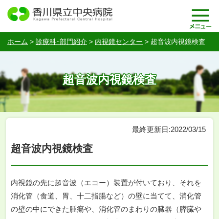
ホーム
>
診療科･部門紹介
>
内視鏡センター
>
超音波内視鏡検査
超音波内視鏡検査
最終更新日:2022/03/15
超音波内視鏡検査
内視鏡の先に超音波（エコー）装置が付いており、それを
消化管（食道、胃、十二指腸など）の壁に当てて、消化管
の壁の中にできた腫瘍や、消化管のまわりの臓器（膵臓や