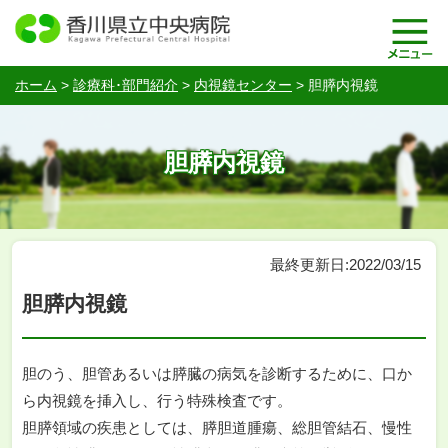
ホーム
>
診療科･部門紹介
>
内視鏡センター
>
胆膵内視鏡
胆膵内視鏡
最終更新日:2022/03/15
胆膵内視鏡
胆のう、胆管あるいは膵臓の病気を診断するために、口か
ら内視鏡を挿入し、行う特殊検査です。
胆膵領域の疾患としては、膵胆道腫瘍、総胆管結石、慢性