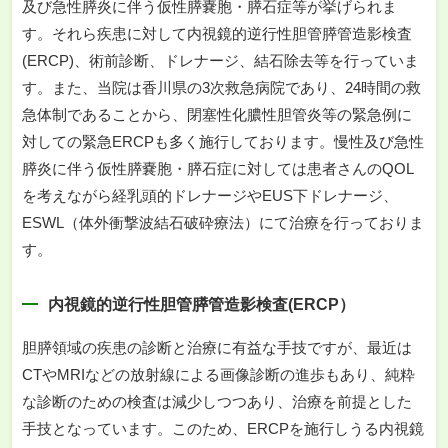
及び急性膵炎に伴う仮性膵嚢胞・膵石症等が挙げられま
す。それら疾患に対して内視鏡的逆行性胆管膵管造影検査
(ERCP)、術前診断、ドレナージ、結石除去等を行っていま
す。また、当院は香川県の3次救急病院であり、24時間の救
急体制であることから、閉塞性化膿性胆管炎等の緊急例に
対しての緊急ERCPも多く施行しております。慢性及び急性
膵炎に伴う仮性膵嚢胞・膵石症に対しては患者さんのQOL
を考えながら経乳頭的ドレナージやEUS下ドレナージ、
ESWL（体外衝撃波結石破砕療法）にて治療を行っておりま
す。
内視鏡的逆行性胆管膵管造影検査(ERCP）
胆膵領域の疾患の診断と治療に有益な手技ですが、最近は
CTやMRIなどの放射線による画像診断の進歩もあり、純粋
な診断のための検査は減少しつつあり、治療を前提とした
手技となっています。このため、ERCPを施行しうる内視鏡