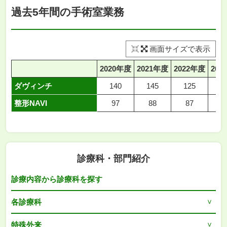
過去5年間の手術室業務
画面サイズで表示
2020年度
2021年度
2022年度
202
ダヴィンチ
140
145
125
1
整形NAVI
97
88
87
8
診療科・部門紹介
診療内容から診療科を探す
各診療科
特殊外来