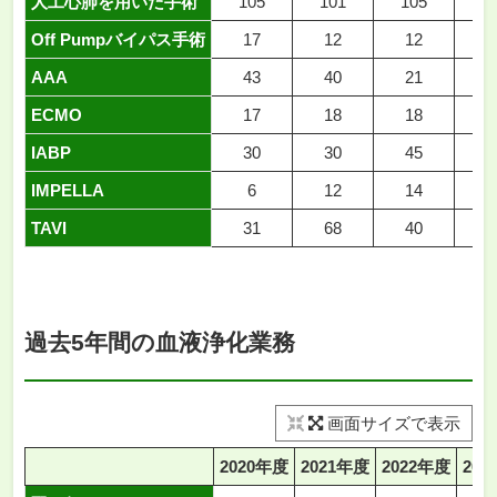
人工心肺を用いた手術
105
101
105
1
Off Pumpバイパス手術
17
12
12
1
AAA
43
40
21
1
ECMO
17
18
18
1
IABP
30
30
45
3
IMPELLA
6
12
14
TAVI
31
68
40
5
過去5年間の血液浄化業務
画面サイズで表示
2020年度
2021年度
2022年度
202