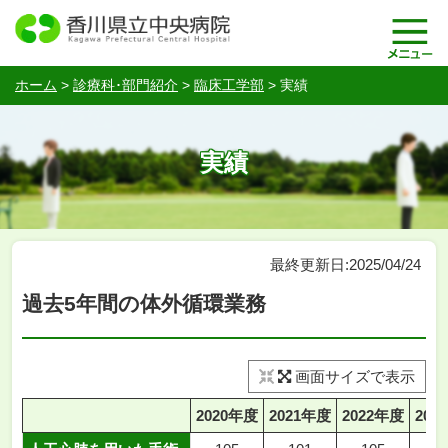
ホーム
>
診療科･部門紹介
>
臨床工学部
>
実績
実績
最終更新日:2025/04/24
過去5年間の体外循環業務
画面サイズで表示
2020年度
2021年度
2022年度
202