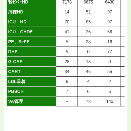
腎ｾﾝﾀｰHD
7178
6675
6438
56
病棟HD
14
52
97
3
ICU HD
70
85
97
1
ICU CHDF
41
26
56
8
PE、SePE
5
28
16
4
DHP
5
0
77
G-CAP
28
13
0
CART
34
46
55
6
LDL吸着
6
4
2
PBSCH
7
6
6
1
VA管理
–
78
149
1