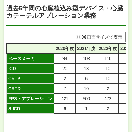
過去5年間の心臓植込み型デバイス・心臓
カテーテルアブレーション業務
画面サイズで表示
2020年度
2021年度
2022年度
202
ペースメーカ
94
103
110
14
ICD
20
13
10
9
CRTP
2
6
10
9
CRTD
7
10
2
6
EPS・アブレーション
421
500
472
51
S-ICD
6
1
2
3