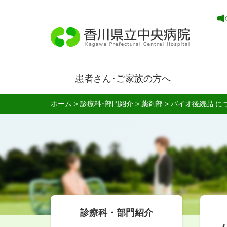
患者さん･ご家族の方へ
ホーム
>
診療科･部門紹介
>
薬剤部
>
バイオ後続品 に
診療科・部門紹介