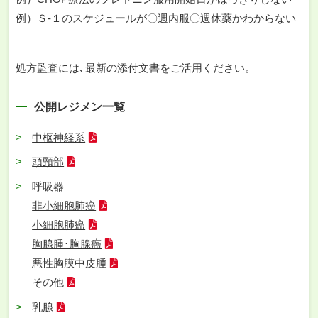
例）Ｓ-１のスケジュールが〇週内服〇週休薬かわからない
処方監査には､最新の添付文書をご活用ください。
公開レジメン一覧
中枢神経系
頭頸部
呼吸器
非小細胞肺癌
小細胞肺癌
胸腺腫･胸腺癌
悪性胸膜中皮腫
その他
乳腺