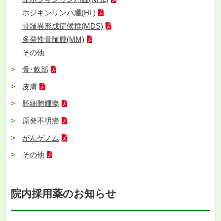
ホジキンリンパ腫(HL)
骨髄異形成症候群(MDS)
多発性骨髄腫(MM)
その他
骨･軟部
皮膚
胚細胞腫瘍
原発不明癌
がんゲノム
その他
院内採用薬のお知らせ