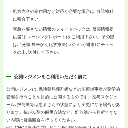
処方内容や副作用など対応が必要な場合は､各診療科
に照会下さい。
緊急を要さない情報のフィードバックは､服薬情報提
供書(トレーシングレポート)をご利用下さい。その際
は､｢分類:外来がん化学療法(レジメン)関連｣にチェッ
クの上､送付して下さい。
公開レジメンをご利用いただく前に
公開レジメンは､保険薬局薬剤師などの医療従事者が薬学的
管理を行うことを目的に公開するものです。投与スケジュ
ール､投与量等は患者さんの状態により変更になる場合があ
ります。抗がん剤の服用方法など、処方箋から判断できな
い内容は疑義照会を行ってください。
例）CHOP療法のプレドニン服用開始日がはっきりしない