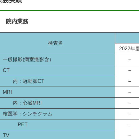
院内業務
検査名
2022年
一般撮影(病室撮影含）
–
CT
–
内：冠動脈CT
–
MRI
–
内：心臓MRI
–
核医学：シンチグラム
–
PET
–
TV
–