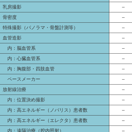
乳房撮影
–
骨密度
–
特殊撮影（パノラマ・骨盤計測等）
–
血管造影
–
内：脳血管系
–
内：心臓血管系
–
内：胸腹部・四肢血管
–
ペースメーカー
–
放射線治療
–
内：位置決め撮影
–
内：高エネルギー（ノバリス）患者数
–
内：高エネルギー（エレクタ）患者数
–
内：遠隔治療（腔内照射）
–