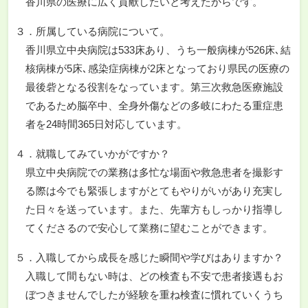
香川県の医療に広く貢献したいと考えたからです。
３．所属している病院について。
香川県立中央病院は533床あり、うち一般病棟が526床､結
核病棟が5床､感染症病棟が2床となっており県民の医療の
最後砦となる役割をなっています。第三次救急医療施設
であるため脳卒中、全身外傷などの多岐にわたる重症患
者を24時間365日対応しています。
４．就職してみていかがですか？
県立中央病院での業務は多忙な場面や救急患者を撮影す
る際は今でも緊張しますがとてもやりがいがあり充実し
た日々を送っています。また、先輩方もしっかり指導し
てくださるので安心して業務に望むことができます。
５．入職してから成長を感じた瞬間や学びはありますか？
入職して間もない時は、どの検査も不安で患者接遇もお
ぼつきませんでしたが経験を重ね検査に慣れていくうち