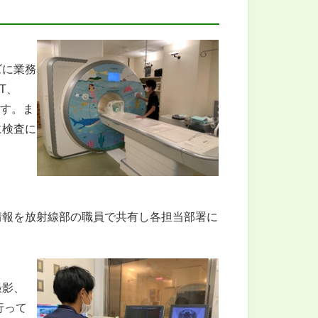
ズに業務
T、
ます。ま
に検査に
情報を放射線部の職員で共有し各担当部署に
撮影、
行って