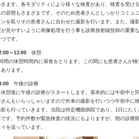
いきます。各モダリティにより様々な検査があり、検査を受け
んの容態もさまざまです。そのため患者さんとしっかりコミュ
ョンを取りその患者さんに合わせた撮影を行います。また、撮
変が見やすいように画像処理を行う事も診療放射線技師の重要
一つです。
2:00～13:00
休憩
1時間の休憩時間内に昼食をとります。この間にも患者さんが検
もあります。
3:00
午後の診療
昼休憩後に午後の診療がスタートします。基本的には午前中と
者さんもいらっしゃいますので外来の撮影を行いつつ午前中に
撮影も行っていきます。当院は特定機能病院であり、1日にたく
要です。予約件数や緊急検査の状況にもよりますが、朝の診療
日々を送っています。