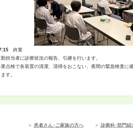
7:15
終業
夜勤担当者に診療状況の報告、引継を行います。
終業点検で各装置の清潔、清掃をおこない、夜間の緊急検査に備
ります。
患者さん･ご家族の方へ
診療科･部門紹