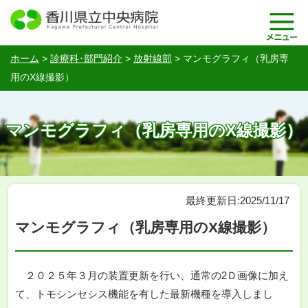
ホーム
>
診療科･部門紹介
>
放射線部
>
マンモグラフィ（乳房専
用のX線撮影）
マンモグラフィ（乳房専用のX線撮影）
最終更新日:2025/11/17
マンモグラフィ（乳房専用のX線撮影）
２０２５年３月の装置更新を行い、通常の2Ｄ画像に加え
て、トモシンセシス機能を有した最新機種を導入しまし