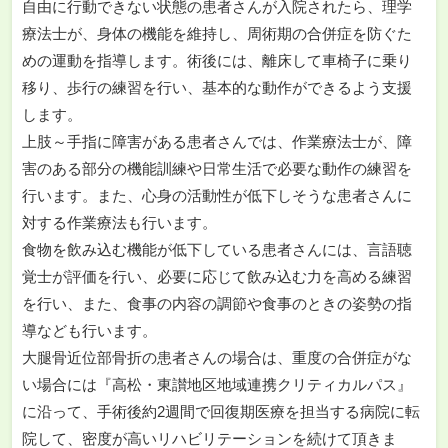
自由に行動できない状態の患者さんが入院されたら、理学
療法士が、身体の機能を維持し、周術期の合併症を防ぐた
めの運動を指導します。術後には、離床して車椅子に乗り
移り、歩行の練習を行い、基本的な動作ができるよう支援
します。
上肢～手指に障害がある患者さんでは、作業療法士が、障
害のある部分の機能訓練や日常生活で必要な動作の練習を
行います。また、心身の活動性が低下しそうな患者さんに
対する作業療法も行います。
食物を飲み込む機能が低下している患者さんには、言語聴
覚士が評価を行い、必要に応じて飲み込む力を高める練習
を行い、また、食事の内容の調節や食事のときの姿勢の指
導なども行います。
大腿骨近位部骨折の患者さんの場合は、重度の合併症がな
い場合には『高松・東讃地区地域連携クリティカルパス』
に沿って、手術後約2週間で回復期医療を担当する病院に転
院して、密度が高いリハビリテーションを続けて頂きま