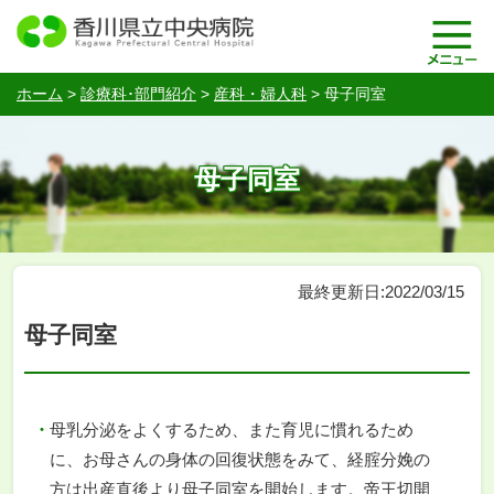
ホーム
>
診療科･部門紹介
>
産科・婦人科
>
母子同室
母子同室
最終更新日:2022/03/15
母子同室
母乳分泌をよくするため、また育児に慣れるため
に、お母さんの身体の回復状態をみて、経腟分娩の
方は出産直後より母子同室を開始します。帝王切開