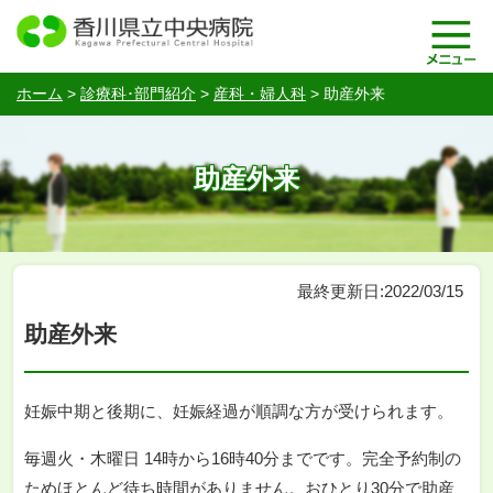
ホーム
>
診療科･部門紹介
>
産科・婦人科
>
助産外来
助産外来
最終更新日:2022/03/15
助産外来
妊娠中期と後期に、妊娠経過が順調な方が受けられます。
毎週火・木曜日 14時から16時40分までです。完全予約制の
ためほとんど待ち時間がありません。おひとり30分で助産