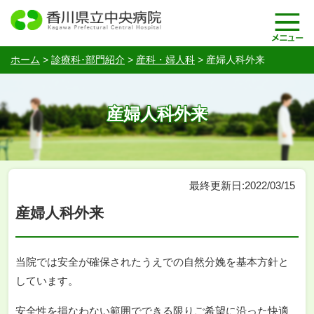
ホーム
>
診療科･部門紹介
>
産科・婦人科
>
産婦人科外来
産婦人科外来
最終更新日:2022/03/15
産婦人科外来
当院では安全が確保されたうえでの自然分娩を基本方針と
しています。
安全性を損なわない範囲でできる限りご希望に沿った快適