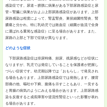
感染症です。尿道～膀胱に病巣がある下部尿路感染症と尿
管～腎臓に病巣がおよぶ上部尿路感染症があります。上部
尿路感染は程度によって、腎盂腎炎、巣状細菌性腎炎、腎
膿瘍と分かれ、特に乳幼児では敗血症（細菌が血流で全身
に運ばれる重篤な感染症）に至る場合があります。また、
尿路の上部と下部で症状が異なります。
どのような症状
下部尿路感染症は排尿時痛、頻尿、残尿感などが症状に
なりますが、乳児では発症していることを保護者が把握し
づらい症状です。幼児期以降では「おもらし」で発見され
る場合もあります。上部尿路感染症では発熱します。腰背
部痛の他、嘔吐や下痢、腹痛を示すこともあり、一見する
と胃腸の病気のようにみえる場合があります。上部尿路感
染を反復すると成長障害や逆流性腎症といった影響が表れ
る場合があります。