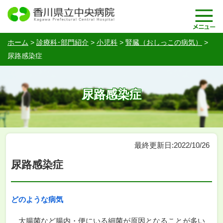
ホーム
>
診療科･部門紹介
>
小児科
>
腎臓（おしっこの病気）
>
尿路感染症
尿路感染症
最終更新日:2022/10/26
尿路感染症
どのような病気
大腸菌など腸内・便にいる細菌が原因となることが多い