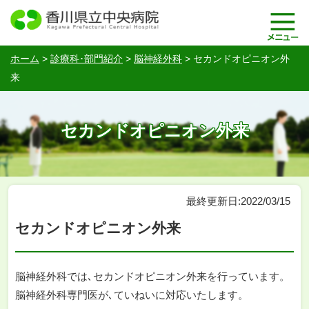
ホーム
>
診療科･部門紹介
>
脳神経外科
>
セカンドオピニオン外
来
セカンドオピニオン外来
最終更新日:2022/03/15
セカンドオピニオン外来
脳神経外科では､セカンドオピニオン外来を行っています。
脳神経外科専門医が､ていねいに対応いたします。