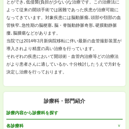
とができ､低侵襲(負担が少ない)な治療です。この治療法に
よって従来の開頭手術では困難であった疾患が治療可能に
なってきています。対象疾患には脳動脈瘤､頭部や頚部の血
管狭窄､急性期の脳梗塞､脳・脊髄動静脈奇形､硬膜動静脈
瘻､脳腫瘍などがあります。
当院では2014年3月新病院移転に伴い最新の血管撮影装置が
導入されより精度の高い治療を行っています。
それぞれの疾患において開頭術・血管内治療等どの治療法
がより患者さんに適しているか､十分検討したうえで方針を
決定し治療を行っております。
診療科・部門紹介
診療内容から診療科を探す
各診療科