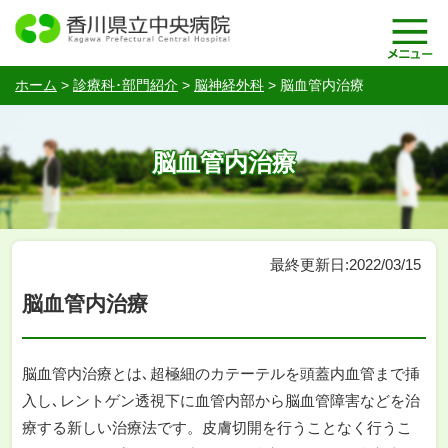
ホーム
>
診療科･部門紹介
>
脳神経外科
>
脳血管内治療
脳血管内治療
最終更新日:2022/03/15
脳血管内治療
脳血管内治療とは､超極細のカテーテルを頭蓋内血管まで挿
入し､レントゲン透視下に血管内部から脳血管障害などを治
療する新しい治療法です。皮膚切開を行うことなく行うこ