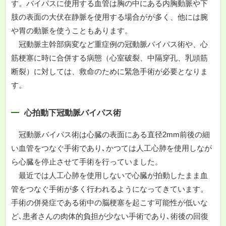
す。バイパスに使用する血管は胸の中にある内胸動脈や下
肢の表面の大伏在静脈を使用する場合がが多く、他には腕
や胃の動脈を使うこともあります。
冠動脈主幹部病変など重症例の冠動脈バイパス術や、心
筋梗塞に時に合併する病態（心室破裂、中隔穿孔、乳頭筋
断裂）に対しては、救命のために緊急手術が必要となりま
す。
心拍動下冠動脈バイパス術
冠動脈バイパス術は心臓の表面にある直径2mm前後の細
い血管をつなぐ手術であり､かつては人工心肺を使用しなが
ら心臓を停止させて手術を行っていました。
最近では人工心肺を使用しないで心臓が拍動したまま血
管をつなぐ手術が多く行われるようになってきています。
手術の併発症である術中の脳梗塞を起こす可能性が低いな
ど､患者さんの肉体的負担が少ない手術であり､術後の回復