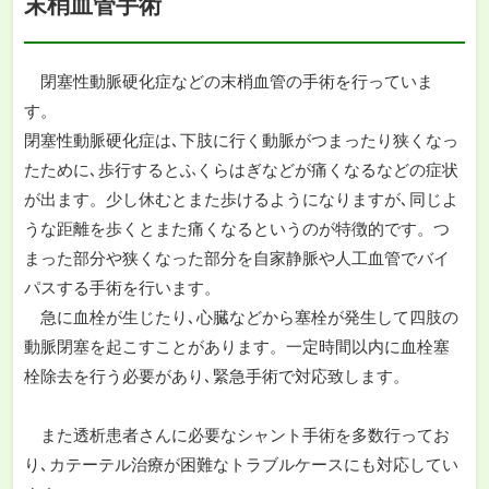
末梢血管手術
閉塞性動脈硬化症などの末梢血管の手術を行っていま
す。
閉塞性動脈硬化症は､下肢に行く動脈がつまったり狭くなっ
たために､歩行するとふくらはぎなどが痛くなるなどの症状
が出ます。少し休むとまた歩けるようになりますが､同じよ
うな距離を歩くとまた痛くなるというのが特徴的です。つ
まった部分や狭くなった部分を自家静脈や人工血管でバイ
パスする手術を行います。
急に血栓が生じたり､心臓などから塞栓が発生して四肢の
動脈閉塞を起こすことがあります。一定時間以内に血栓塞
栓除去を行う必要があり､緊急手術で対応致します。
また透析患者さんに必要なシャント手術を多数行ってお
り､カテーテル治療が困難なトラブルケースにも対応してい