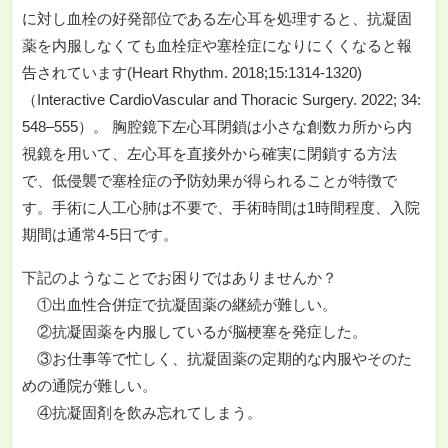
に対し血栓の好発部位である左心耳を処理すると、抗凝固
薬を内服しなくても血栓症や塞栓症になりにくくなると報
告されています(Heart Rhythm. 2018;15:1314-1320)
（Interactive CardioVascular and Thoracic Surgery. 2022; 34:
548–555）。 胸腔鏡下左心耳閉鎖は小さな創数カ所から内
視鏡を用いて、左心耳を直接外から確実に閉鎖する方法
で、低侵襲で塞栓症の予防効果が得られることが特徴で
す。手術に人工心肺は不要で、手術時間は1時間程度、入院
期間は通常4-5日です。
下記のようなことでお困りではありませんか？
①出血性合併症で抗凝固薬の継続が難しい。
②抗凝固薬を内服しているが脳梗塞を発症した。
③お仕事等で忙しく、抗凝固薬の定期的な内服やそのた
めの通院が難しい。
④抗凝固剤を飲み忘れてしまう。