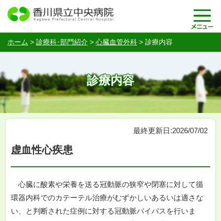
ホーム
>
診療科･部門紹介
>
心臓血管外科
>
診療内容
診療内容
最終更新日:2026/07/02
虚血性心疾患
心臓に酸素や栄養を送る冠動脈の狭窄や閉塞に対して循
環器内科でのカテーテル治療がむずかしいあるいは適さな
い、と判断された症例に対する冠動脈バイパスを行いま