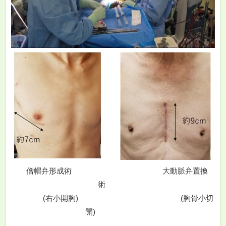
僧帽弁形成術 大動脈弁置換
術
(右小開胸) (胸骨小切
開)