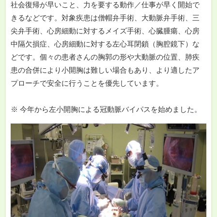
社会復帰が早いこと、力を要する動作／仕事が早く開始で
きるなどです。対象疾患は僧帽弁手術、大動脈弁手術、三
尖弁手術、心房細動に対するメイズ手術、心臓腫瘍、心房
中隔欠損症、心房細動に対する左心耳閉鎖（胸腔鏡下）な
どです。個々の患者さんの胸郭の形や大動脈の位置、肺疾
患の合併により小開胸は難しい場合もあり、より適したア
プローチで安全に行うことを優先しています。
※ 今年から左小開胸による冠動脈バイパスを始めました。