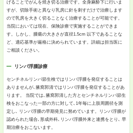
げることでがんを焼き切る治療です。全身麻酔下に行いま
すが、切除手術と異なり乳房に針を刺すだけで治療します
ので乳房を大きく切ることなく治療することが可能です。
当院においては現在、保険診療で実施することができま
す。しかし、腫瘍の大きさが直径1.5cm 以下であることな
ど、適応基準が厳格に決められています。詳細は担当医に
ご相談ください。
リンパ浮腫診療
センチネルリンパ節生検ではリンパ浮腫を発症することは
ありませんが､腋窩郭清ではリンパ浮腫を発症することがあ
ります。 当院では､腋窩郭清した方とセンチネルリンパ節生
検をおこなった一部の方に対して､1年毎に上肢周囲径を測
定し､ リンパ浮腫の早期発見に努めています。リンパ浮腫が
認められた場合､形成外科､リンパ浮腫外来と連携をとり､ 早
期治療をおこないます。