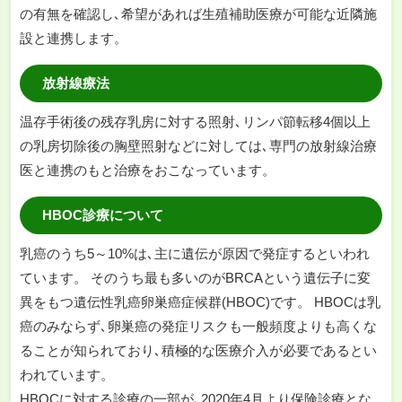
の有無を確認し､希望があれば生殖補助医療が可能な近隣施
設と連携します。
放射線療法
温存手術後の残存乳房に対する照射､リンパ節転移4個以上
の乳房切除後の胸壁照射などに対しては､専門の放射線治療
医と連携のもと治療をおこなっています。
HBOC診療について
乳癌のうち5～10%は､主に遺伝が原因で発症するといわれ
ています。 そのうち最も多いのがBRCAという遺伝子に変
異をもつ遺伝性乳癌卵巣癌症候群(HBOC)です。 HBOCは乳
癌のみならず､卵巣癌の発症リスクも一般頻度よりも高くな
ることが知られており､積極的な医療介入が必要であるとい
われています。
HBOCに対する診療の一部が､2020年4月より保険診療とな