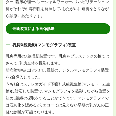
ター､臨床心理士､ソーシャルワーカー､リハビリテーション
科がそれぞれ専門性を発揮して､おたがいに連携をとりなが
ら診療にあたります。
最新装置による画像診断
乳房X線撮影(マンモグラフィ)装置
乳房専用のX線撮影装置です。乳房をプラスチックの板では
さんで､乳房全体を撮影します。
新病院移転にあわせて､最新のデジタルマンモグラフィ装置
を2台導入しました。
うち1台はステレオガイド下吸引式組織生検(マンモトーム生
検)に対応した装置で､マンモグラフィを撮影しながら位置を
決め､組織の採取をすることができます。マンモグラフィで
は石灰化を認めるが､エコーでは見えない早期の乳がんの正
確な診断が可能となります。