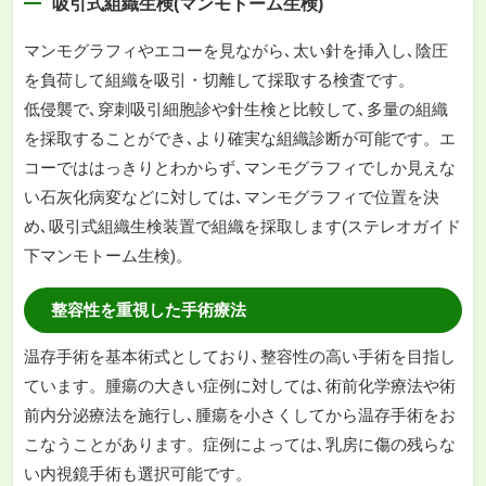
吸引式組織生検(マンモトーム生検)
マンモグラフィやエコーを見ながら､太い針を挿入し､陰圧
を負荷して組織を吸引・切離して採取する検査です。
低侵襲で､穿刺吸引細胞診や針生検と比較して､多量の組織
を採取することができ､より確実な組織診断が可能です。エ
コーでははっきりとわからず､マンモグラフィでしか見えな
い石灰化病変などに対しては､マンモグラフィで位置を決
め､吸引式組織生検装置で組織を採取します(ステレオガイド
下マンモトーム生検)。
整容性を重視した手術療法
温存手術を基本術式としており､整容性の高い手術を目指し
ています。腫瘍の大きい症例に対しては､術前化学療法や術
前内分泌療法を施行し､腫瘍を小さくしてから温存手術をお
こなうことがあります。症例によっては､乳房に傷の残らな
い内視鏡手術も選択可能です。