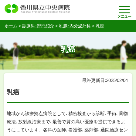
ホーム
>
診療科･部門紹介
>
乳腺･内分泌外科
>
乳癌
乳癌
最終更新日:2025/02/04
乳癌
地域がん診療拠点病院として､精密検査から診断､手術､薬物
療法､放射線治療まで､最善で質の高い医療を提供できるよ
うにしています。各科の医師､看護部､薬剤部､通院治療セン