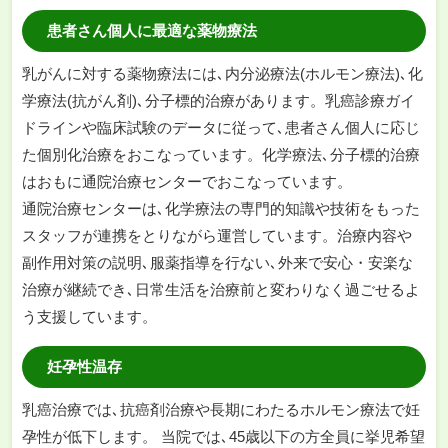
患者さん個人に最適な薬物療法
乳がんに対する薬物療法には､内分泌療法(ホルモン療法)､化
学療法(抗がん剤)､分子標的治療があります。乳癌診療ガイ
ドラインや臨床試験のデータに従って､患者さん個人に応じ
た個別化治療をおこなっています。化学療法､分子標的治療
はおもに通院治療センターでおこなっています。
通院治療センターは､化学療法の専門的知識や技術をもった
スタッフが連携をとりながら運営しています。治療内容や
副作用対策の説明､服薬指導を行ない､外来で安心・安楽な
治療が継続でき､日常生活を治療前と変わりなく過ごせるよ
う支援しています。
妊孕性温存
乳癌治療では､抗癌剤治療や長期にわたるホルモン療法で妊
孕性が低下します。 当院では､45歳以下の方全員に挙児希望