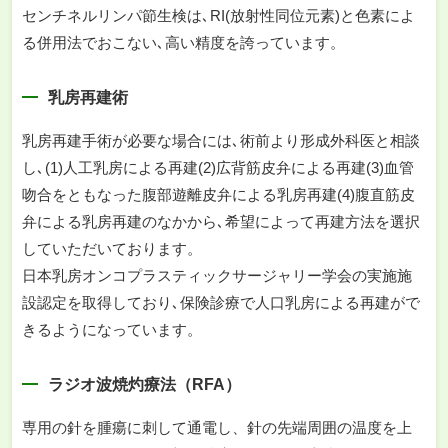
センチネルリンパ節生検は､RI(放射性同位元素)と色素によ
る併用法でおこない､高い精度を誇っています。
乳房再建術
乳房再建手術が必要な場合には､術前より形成外科医と相談
し､(1)人工乳房による再建(2)広背筋皮弁による再建(3)血管
吻合をともなった腹部遊離皮弁による乳房再建(4)腹直筋皮
弁による乳房再建のなかから､希望によって再建方法を選択
していただいております。
日本乳房オンコプラスティックサージャリー学会の実施施
設認定を取得しており､保険診療で人口乳房による再建がで
きるようになっています。
ラジオ波焼灼療法（RFA）
専用の針を腫瘍に刺して通電し、針の先端周囲の温度を上