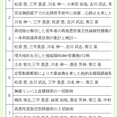
松原 慧, 三竿 貴彦, 川名 伸一, 小来田 佑哉, 吉川 武志, 青江
完全胸腔鏡下での左肺癌手術中に徐脈，心静止を来した1
2
川名 伸一, 三竿 貴彦, 松原 慧, 吉川 武志, 青江 基
再切除が奏功した若年者の再発悪性孤立性線維性腫瘍の1
―本邦術後再発症例の集計と検討―
3
松原 慧, 三竿貴彦, 川名 伸一, 吉川 武志, 青江 基
増大傾向を示した後縦隔Müller管囊胞の1例
4
土生 智大,三竿 貴彦, 川名 伸一, 鹿谷 芳伸, 青江 基
左腎動脈断裂により大量血胸を来した鈍的左横隔膜破裂の
5
松原 慧, 吉川 武志, 三竿 貴彦, 川名 伸一, 青江 基
胸腺リンパ上皮腫様癌の一切除例
6
梅田 将志,三竿 貴彦, 妹尾 知哉, 鹿谷 芳伸, 青江 基, 中村 
高悪性度胎児型肺腺癌の 2 切除例
7