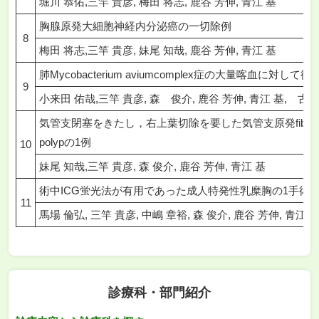
堀川 恭佑,三竿 貴彦, 梅田 将志, 鹿谷 芳伸, 青江 基
胸腺原発大細胞神経内分泌癌の一切除例
8
梅田 将志,三竿 貴彦, 妹尾 知哉, 鹿谷 芳伸, 青江 基
肺Mycobacterium aviumcomplex症の大量喀血
9
小来田 佑哉,三竿 貴彦, 森 俊介, 鹿谷 芳伸, 青江 基, 古
気管支閉塞をきたし，右上葉切除を要した気管支原発fibroepith
polypの1例
10
妹尾 知哉,三竿 貴彦, 森 俊介, 鹿谷 芳伸, 青江 基
術中ICG蛍光法が有用であった成人特発性乳糜胸の1手術
11
馬場 倫弘, 三竿 貴彦, 中嶋 章裕, 森 俊介, 鹿谷 芳伸, 青江 
診療科・部門紹介