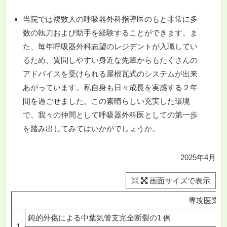
当院では複数人の呼吸器外科指導医のもと非常に多
数の執刀および助手を経験することができます。ま
た、毎年呼吸器外科志望のレジデントが入職してい
るため、質問しやすい身近な先輩からもたくさんの
アドバイスを受けられる屋根瓦式のシステムが出来
あがっています。私自身も日々成長を実感する２年
間を過ごせました。この素晴らしい充実した環境
で、我々の仲間として呼吸器外科医としての第一歩
を踏み出してみてはいかがでしょうか。
2025年4月
画面サイズで表示
専攻医業績
鈍的外傷による中葉気管支完全断裂の1 例
1