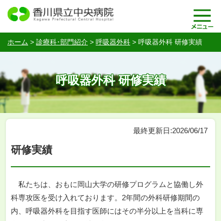
ホーム
>
診療科･部門紹介
>
呼吸器外科
>
呼吸器外科 研修実績
呼吸器外科 研修実績
最終更新日:2026/06/17
研修実績
私たちは、おもに岡山大学の研修プログラムと協働し外
科専攻医を受け入れております。2年間の外科研修期間の
内、呼吸器外科を目指す医師にはその半分以上を当科に専