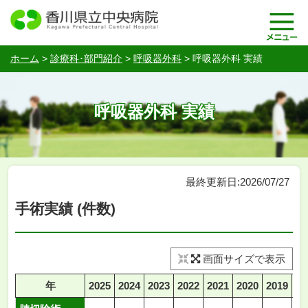
ホーム
>
診療科･部門紹介
>
呼吸器外科
>
呼吸器外科 実績
呼吸器外科 実績
最終更新日:2026/07/27
手術実績 (件数)
画面サイズで表示
年
2025
2024
2023
2022
2021
2020
2019
20