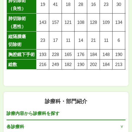
肺切除術
19
41
18
28
16
23
30
2
（良性）
肺切除術
143
157
121
108
128
109
134
1
（悪性）
縦隔腫瘍
23
17
11
14
21
11
6
1
切除術
胸腔鏡下手術
193
228
165
176
184
148
190
1
総数
216
249
182
190
202
184
213
1
診療科・部門紹介
診療内容から診療科を探す
各診療科