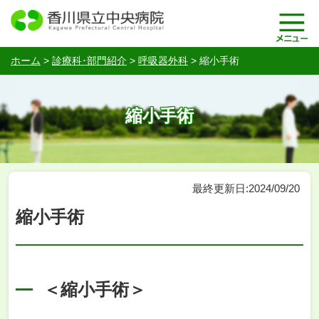
ホーム
>
診療科･部門紹介
>
呼吸器外科
>
縮小手術
縮小手術
最終更新日:2024/09/20
縮小手術
＜縮小手術＞