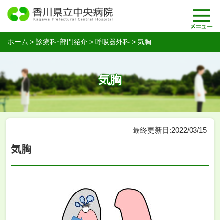
ホーム
>
診療科･部門紹介
>
呼吸器外科
>
気胸
気胸
最終更新日:2022/03/15
気胸