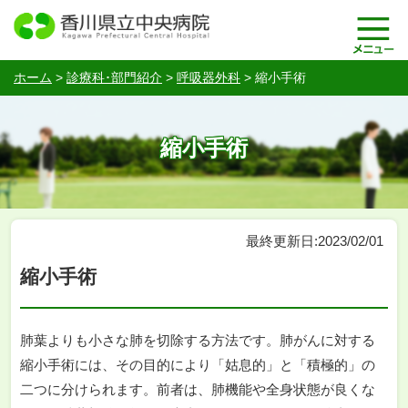
ホーム
>
診療科･部門紹介
>
呼吸器外科
>
縮小手術
縮小手術
最終更新日:2023/02/01
縮小手術
肺葉よりも小さな肺を切除する方法です。肺がんに対する
縮小手術には、その目的により「姑息的」と「積極的」の
二つに分けられます。前者は、肺機能や全身状態が良くな