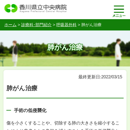
ホーム
>
診療科･部門紹介
>
呼吸器外科
>
肺がん治療
肺がん治療
最終更新日:2022/03/15
肺がん治療
手術の低侵襲化
傷を小さくすることや、切除する肺の大きさを縮小するこ