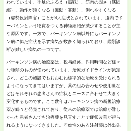
われています。手足のふるえ（振戦）、筋肉の固さ（筋固
縮）、動作が鈍くなる（無動・寡動）、倒れやすくなる
（姿勢反射障害）ことが4大症状とされています。脳内でド
ーパミンという物質をつくる神経細胞が減少することが主
な原因です。一方で、パーキンソン病以外にもパーキンソ
ン病に似た症状を示す病気が数多く知られており、鑑別診
断が難しい病気の一つです。
パーキンソン病の治療薬は、投与経路、作用時間など様々
な種類のものが使われています。治療ガイドラインが策定
され、どこの施設でもおおむね標準的な治療を受けられる
ようになってきてはいますが、薬の組み合わせや使用量な
どはそれぞれの患者さんの症状とニーズに合わせて大きく
変化するものです。ここ数年はパーキンソン病の新規治療
薬が続々と発売されており、従来の治療薬では治療が難し
かった患者さんでも治療薬を見直すことで症状改善が得ら
れるようになってきました。即効性のある注射薬は外出先