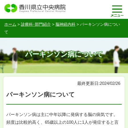
ホーム
>
診療科･部門紹介
>
脳神経内科
>
パーキンソン病につい
て
パーキンソン病について
最終更新日:2024/02/26
パーキンソン病について
パーキンソン病は主に中年以降に発病する脳の病気です。
頻度は比較的高く、65歳以上の100人に1人が発症すると言