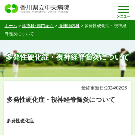
ホーム
>
診療科･部門紹介
>
脳神経内科
>
多発性硬化症・視神経
脊髄炎について
多発性硬化症・視神経脊髄炎について
最終更新日:2024/02/26
多発性硬化症・視神経脊髄炎について
多発性硬化症