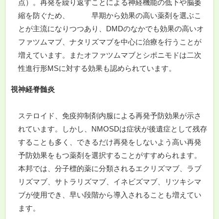
点）。再発を繰り返すことによる神経機能の低下や脳萎
縮を防ぐため、 早期から効果の高い薬剤を選ぶこ
とが主流になりつつあり、DMDのなかでも効果の高いオ
ファツムマブ、ナタリズマブを中心に治療を行うことが
増えています。またオファツムマブとシポニモドは二次
性進行形MSに対する効果も認められています。
視神経脊髄炎
ステロイド、免疫抑制剤内服による再発予防効果が示さ
れています。しかし、NMOSDは症状が後遺症として残存
することも多く、できるだけ再発をしないよう高い再発
予防効果をもつ薬剤を選択することがすすめられます。
本邦では、分子標的薬に分類されるエクリズマブ、ラブ
リズマブ、サトラリズマブ、イネビズマブ、リツキシマ
ブが使用でき、早い段階から導入されることも増えてい
ます。