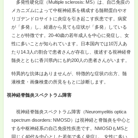
多発性硬化症（Multiple sclerosis: MS）は、自己免疫の
メカニズムによって中枢神経系を構成する髄鞘蛋白やオ
リゴデンドロサイトに炎症を引き起こす疾患です。病変
が「多発」し、経過から見ても症状が「多発」している
ことが特徴です。20-40歳の若年成人を中心に発症し、女
性に多いことが知られています。日本国内では10万人あ
たり14.3人の割合で患者さんが存在し、後述する視神経脊
髄炎とともに香川県内にも約200人の患者さんがいます。
特異的な抗体はありませんが、特徴的な症状の出方、髄
液検査・画像検査の所見をもとに診断します。
視神経脊髄炎スペクトラム障害
視神経脊髄炎スペクトラム障害（Neuromyelitis optica
spectrum disorders: NMOSD）は視神経と脊髄炎を中心と
する中枢神経系の自己免疫性疾患です。NMOSDもMSと
同じく40代を中心とした若年で多く発症し、女性に多い