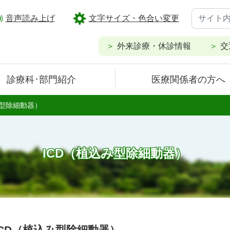
音声読み上げ
文字サイズ・色合い変更
外来診療・休診情報
交
診療科･部門紹介
医療関係者の方へ
み型除細動器）
ICD（植込み型除細動器）
ICD（植込み型除細動器）