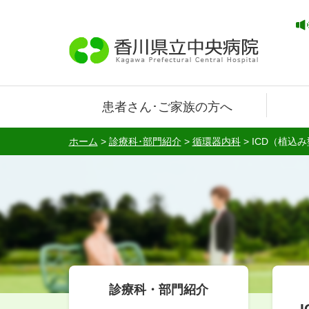
患者さん･ご家族の方へ
ホーム
>
診療科･部門紹介
>
循環器内科
>
ICD（植込
診療科・部門紹介