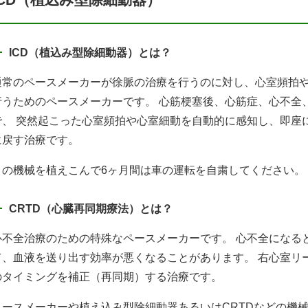
ICD（植込み型除細動器）とは？
通常のペースメーカーが徐脈の治療を行うのに対し、心室頻拍
行うためのペースメーカーです。 心筋梗塞後、心筋症、心不全
で、 突然起こった心室頻拍や心室細動を自動的に感知し、即座
に戻す治療です。
この機械を植えこんで6ヶ月間は車の運転を自粛してください。
CRTD（心臓再同期療法）とは？
心不全治療のための特殊なペースメーカーです。 心不全になる
て、血液を送り出す効率が悪くなることがあります。 右心室リ
のタイミングを補正（再同期）する治療です。
ペースメーカーや植え込み型除細動器あるいはCRTDなどの機