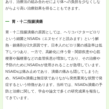
あり、治療法の組み合わせにより体への負担を少なくしな
がらより高い治療効果を得ることもできます。
胃・十二指腸潰瘍
胃・十二指腸潰瘍の原因としては、ヘリコバクターピロリ
という細菌とNSAIDs（エヌセイドと読みます）という解
熱・鎮痛剤が2大原因です。日本人のピロリ菌の感染率は低
下しつつあり、一方で、高齢化に伴う骨・関節疾患や心筋
梗塞や脳梗塞などの血管疾患が増加しており、その治療や
予防のためにNSAIDsが使用されることが急増しています。
NSAIDsは痛み止めであり、潰瘍の痛みも隠してしまうた
め、NSAIDs潰瘍は無症状でありながら突然重篤な状態で発
症するという特徴があります。当科では、NSAIDs潰瘍の予
防と治療に関して、学会や論文で多くの研究成果を報告し
てきています。