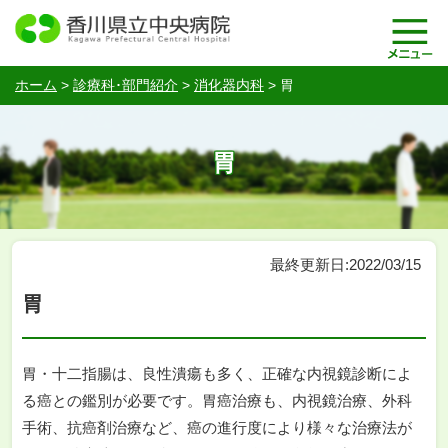
ホーム
>
診療科･部門紹介
>
消化器内科
>
胃
胃
最終更新日:2022/03/15
胃
胃・十二指腸は、良性潰瘍も多く、正確な内視鏡診断によ
る癌との鑑別が必要です。胃癌治療も、内視鏡治療、外科
手術、抗癌剤治療など、癌の進行度により様々な治療法が