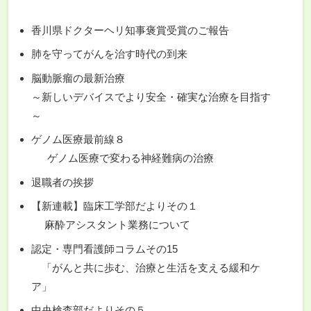
香川県ドクターヘリ知事褒賞受賞のご報告
肺を守ってがんを治す時代の到来
脳動脈瘤の最新治療
～新しいデバイスでより安全・確実な治療を目指す
～
ゲノム医療最前線８
ゲノム医療で変わる神経難病の治療
退職者の挨拶
【新連載】臨床工学部だよりその１
麻酔アシスタント業務について
認定・専門看護師コラムその15
「がんと共に歩む、治療と生活を支える緩和ケ
ア」
中央検査部だよりその５