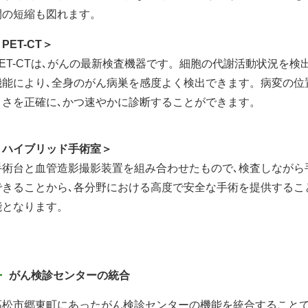
間の短縮も図れます。
PET-CT＞
PET-CTは､がんの最新検査機器です。細胞の代謝活動状況を検
機能により､全身のがん病巣を感度よく検出できます。病変の位
きさを正確に､かつ速やかに診断することができます。
＜ハイブリッド手術室＞
手術台と血管造影撮影装置を組み合わせたもので､検査しながら
できることから､各分野における高度で安全な手術を提供するこ
能となります。
がん検診センターの統合
高松市郷東町にあったがん検診センターの機能を統合することで