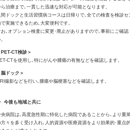
から治療まで､一貫した迅速な対応が可能となります。
人間ドックと生活習慣病コースは日帰りで､全ての検査を検診セ
内で実施できるため､大変便利です。
なお､オプション検査に変更･廃止がありますので､事前にご確認
い。
PET-CT検診＞
PET-CTを使用し､特にがんや腫瘍の有無などを確認します。
＜脳ドック＞
MRI撮影などを行い､腫瘍や脳梗塞などを確認します。
今後も地域と共に
中央病院は､高度急性期に特化した病院であることから､より重
の方々を多く受け入れ､人的資源や医療資源をより効果的･重点