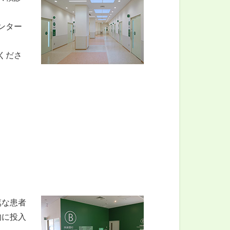
ンター
くださ
篤な患者
的に投入