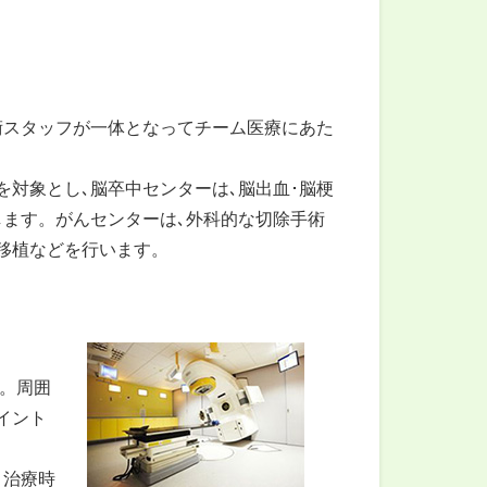
術スタッフが一体となってチーム医療にあた
対象とし､脳卒中センターは､脳出血･脳梗
します。がんセンターは､外科的な切除手術
移植などを行います。
)。周囲
イント
､治療時