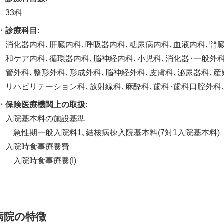
33科
診療科目:
消化器内科､肝臓内科､呼吸器内科､糖尿病内科､血液内科､腎臓
和ケア内科､循環器内科､脳神経内科､小児科､消化器･一般外科
管外科､整形外科､形成外科､脳神経外科､皮膚科､泌尿器科､産
リハビリテーション科､放射線科､麻酔科､歯科･歯科口腔外科
保険医療機関上の取扱:
入院基本料の施設基準
急性期一般入院料1､結核病棟入院基本料(7対1入院基本料)
入院時食事療養費
入院時食事療養(I)
病院の特徴