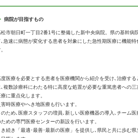
病院が目指すもの
高松市朝日町一丁目2番1号に整備した新中央病院。県の基幹病
て､急速に病態が変化する患者を対象にした急性期医療に機能特
す。
高度医療を必要とする患者を医療機関から紹介を受け､治療する
に､複数診療科にわたる特に高度な処置が必要な重篤患者への三
医療に重点化します。
災害時医療やへき地医療も行います。
このため､医療スタッフの増員､新しい医療機器の導入､チーム医
のための専門医療センターの新設を行います。
引き続き「最適･最善･最新の医療」を提供し､県民と共に歩む県