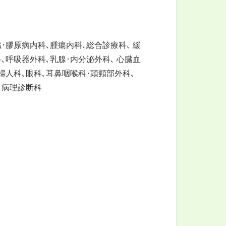
･膠原病内科､腫瘍内科､総合診療科､ 緩
､呼吸器外科､乳腺･内分泌外科､ 心臓血
婦人科､眼科､耳鼻咽喉科･頭頸部外科､
､病理診断科