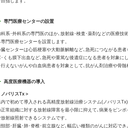
を目指します。
専門医療センターの設置
内科系･外科系の専門医のほか､放射線･検査･薬剤などの医療技
る専門医療センターを設置します。
心臓センターは心筋梗塞や大動脈解離など､急死につながる患者を
塞･くも膜下出血など､急死や重篤な後遺症になる患者を対象に
を行えないがんや白血病患者を対象として､抗がん剤治療や骨髄
高度医療機器の導入
＜ノバリスTx＞
県内で初めて導入される高精度放射線治療システム(ノバリスTx
の正常組織に対する放射線障害を最小限に抑えて､病巣をピンポ
で放射線照射できるシステムです。
頭頸部･肝臓･肺･脊椎･前立腺など､幅広い種類のがんに対応でき