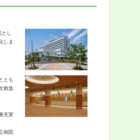
院とし
化しま
ととも
次救急
療充実
立病院