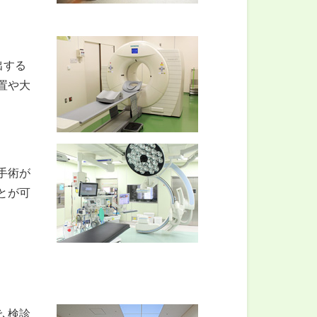
出する
置や大
手術が
とが可
､検診