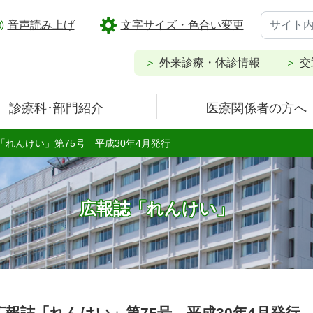
音声読み上げ
文字サイズ・色合い変更
外来診療・休診情報
交
診療科･部門紹介
医療関係者の方へ
「れんけい」第75号 平成30年4月発行
広報誌「れんけい」
広報誌「れんけい」第75号 平成30年4月発行