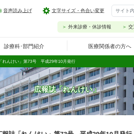
音声読み上げ
文字サイズ・色合い変更
外来診療・休診情報
交
診療科･部門紹介
医療関係者の方へ
「れんけい」第73号 平成29年10月発行
広報誌「れんけい」
広報誌「れんけい」第73号 平成29年10月発行