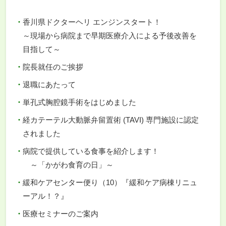
香川県ドクターヘリ エンジンスタート！
～現場から病院まで早期医療介入による予後改善を
目指して～
院長就任のご挨拶
退職にあたって
単孔式胸腔鏡手術をはじめました
経カテーテル大動脈弁留置術 (TAVI) 専門施設に認定
されました
病院で提供している食事を紹介します！
～「かがわ食育の日」～
緩和ケアセンター便り（10）『緩和ケア病棟リニュ
ーアル！？』
医療セミナーのご案内