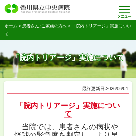
ホーム
>
患者さん･ご家族の方へ
>
「院内トリアージ」実施につい
て
「院内トリアージ」実施について
最終更新日:2026/06/04
「院内トリアージ」実施につい
て
当院では、患者さんの病状や
怪我の緊急度を判定し、より早