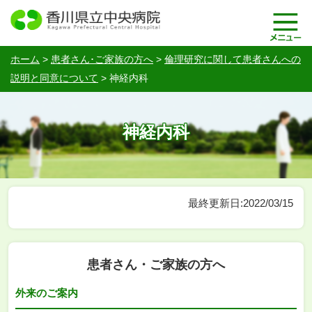
ホーム
>
患者さん･ご家族の方へ
>
倫理研究に関して患者さんへの
説明と同意について
>
神経内科
神経内科
最終更新日:2022/03/15
患者さん・ご家族の方へ
外来のご案内